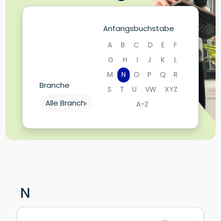
Anfangsbuchstabe
A
B
C
D
E
F
G
H
I
J
K
L
M
N
O
P
Q
R
Branche
S
T
U
VW
XYZ
A-Z
N