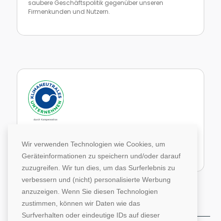
saubere Geschäftspolitik gegenüber unseren
Firmenkunden und Nutzern.
Zur Website von faire Jobbörsen
Im Rahmen unseres Engagements in der Allianz für
Klima und Entwicklung gleichen wir unsere CO2-
Wir verwenden Technologien wie Cookies, um
Emissionen durch weltweite Projekte aus.
Geräteinformationen zu speichern und/oder darauf
Zur Website von Climate Extender: Klimaneutrales Unternehmen
zuzugreifen. Wir tun dies, um das Surferlebnis zu
verbessern und (nicht) personalisierte Werbung
anzuzeigen. Wenn Sie diesen Technologien
zustimmen, können wir Daten wie das
Surfverhalten oder eindeutige IDs auf dieser