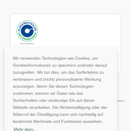
Im Rahmen unseres Engagements in der Allianz für
Klima und Entwicklung gleichen wir unsere CO2-
Wir verwenden Technologien wie Cookies, um
Emissionen durch weltweite Projekte aus.
Geräteinformationen zu speichern und/oder darauf
Zur Website von Climate Extender: Klimaneutrales Unternehmen
zuzugreifen. Wir tun dies, um das Surferlebnis zu
verbessern und (nicht) personalisierte Werbung
anzuzeigen. Wenn Sie diesen Technologien
zustimmen, können wir Daten wie das
Surfverhalten oder eindeutige IDs auf dieser
Website verarbeiten. Die Nichteinwilligung oder der
©1996-2026 Deutsche Hochschulwerbung und -
Widerruf der Einwilligung kann sich nachteilig auf
vertriebs GmbH. Alle Rechte vorbehalten.
bestimmte Merkmale und Funktionen auswirken.
AGB
Impressum
Datenschutz
Mehr dazu ..