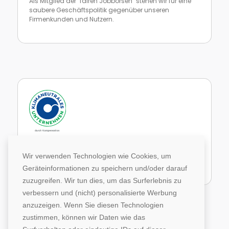
Als Mitglied der "fairen Jobbörsen" stehen wir für eine
saubere Geschäftspolitik gegenüber unseren
Firmenkunden und Nutzern.
Zur Website von faire Jobbörsen
Im Rahmen unseres Engagements in der Allianz für
Klima und Entwicklung gleichen wir unsere CO2-
Wir verwenden Technologien wie Cookies, um
Emissionen durch weltweite Projekte aus.
Geräteinformationen zu speichern und/oder darauf
Zur Website von Climate Extender: Klimaneutrales Unternehmen
zuzugreifen. Wir tun dies, um das Surferlebnis zu
verbessern und (nicht) personalisierte Werbung
anzuzeigen. Wenn Sie diesen Technologien
zustimmen, können wir Daten wie das