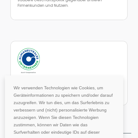
Firmenkunden und Nutzern.
Zur Website von faire Jobbörsen
Im Rahmen unseres Engagements in der Allianz für
Klima und Entwicklung gleichen wir unsere CO2-
Wir verwenden Technologien wie Cookies, um
Emissionen durch weltweite Projekte aus.
Geräteinformationen zu speichern und/oder darauf
Zur Website von Climate Extender: Klimaneutrales Unternehmen
zuzugreifen. Wir tun dies, um das Surferlebnis zu
verbessern und (nicht) personalisierte Werbung
anzuzeigen. Wenn Sie diesen Technologien
zustimmen, können wir Daten wie das
Surfverhalten oder eindeutige IDs auf dieser